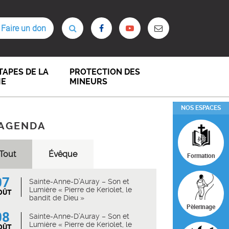
Faire un don
TAPES DE LA
PROTECTION DES
IE
MINEURS
NOS ESPACES
AGENDA
Tout
Évêque
Formation
07
Sainte-Anne-D’Auray – Son et
Lumière « Pierre de Keriolet, le
OÛT
bandit de Dieu »
Pèlerinage
08
Sainte-Anne-D’Auray – Son et
Lumière « Pierre de Keriolet, le
OÛT