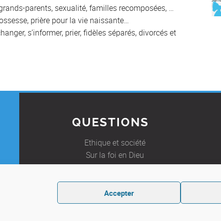
, grands-parents, sexualité, familles recomposées, …
rossesse, prière pour la vie naissante…
anger, s’informer, prier, fidèles séparés, divorcés et
QUESTIONS
Ethique et société
Sur la foi en Dieu
Foire Aux Questions
E
Accepter