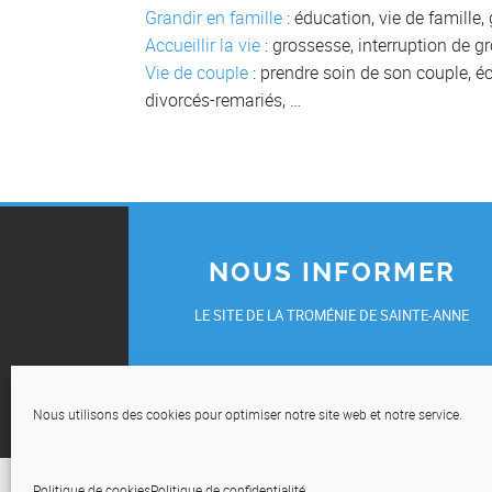
Grandir en famille
: éducation, vie de famille
Accueillir la vie
: grossesse, interruption de g
Vie de couple
: prendre soin de son couple, éch
divorcés-remariés, …
NOUS INFORMER
LE SITE DE LA TROMÉNIE DE SAINTE-ANNE
UN ÉVÈNEMENT, UNE INITIATIVE, UN TÉMOIGNAG
OU UNE DEMANDE DE REPORTAGE ?
Nous utilisons des cookies pour optimiser notre site web et notre service.
COMMUNIQUEZ-NOUS VOS INFOS
Politique de cookies
Politique de confidentialité