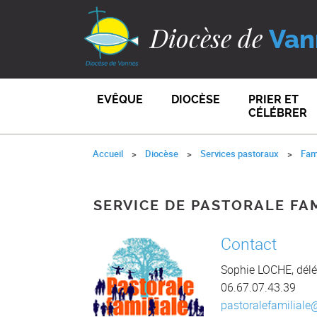
Diocèse de
Van
EVÊQUE
DIOCÈSE
PRIER ET
CÉLÉBRER
Accueil
Diocèse
Services pastoraux
Fam
SERVICE DE PASTORALE FA
Contact
Sophie LOCHE, dél
06.67.07.43.39
pastoralefamiliale