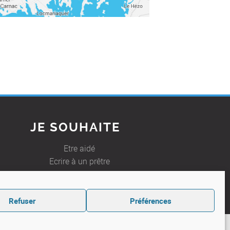
JE SOUHAITE
Etre aidé
Ecrire à un prêtre
Refuser
Préférences