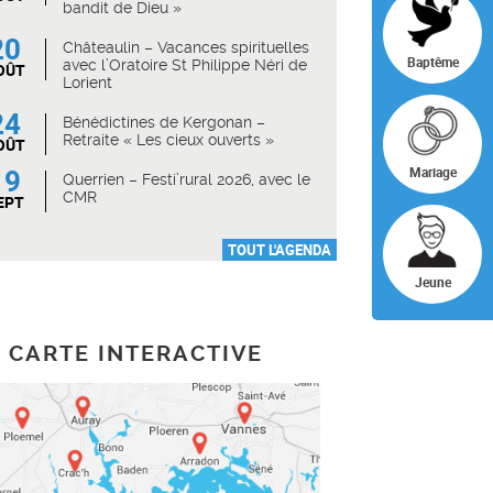
bandit de Dieu »
20
Châteaulin – Vacances spirituelles
Baptême
avec l’Oratoire St Philippe Néri de
OÛT
Lorient
24
Bénédictines de Kergonan –
Retraite « Les cieux ouverts »
OÛT
19
Mariage
Querrien – Festi’rural 2026, avec le
CMR
EPT
TOUT L'AGENDA
Jeune
CARTE INTERACTIVE