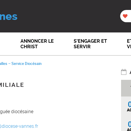
nes
ANNONCER LE
S’ENGAGER ET
E
CHRIST
SERVIR
V
illes – Service Diocésain
MILIALE
A
éguée diocésaine
@diocese-vannes.fr
A