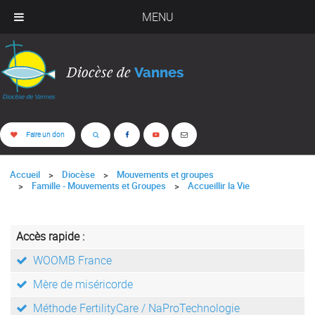
MENU
Diocèse de
Vannes
Faire un don
Accueil
Diocèse
Mouvements et groupes
Famille - Mouvements et Groupes
Accueillir la Vie
Accès rapide :
WOOMB France
Mère de miséricorde
Méthode FertilityCare / NaProTechnologie