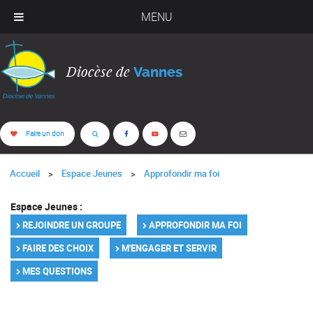
MENU
Diocèse de
Vannes
Faire un don
Accueil
Espace Jeunes
Approfondir ma foi
Espace Jeunes :
REJOINDRE UN GROUPE
APPROFONDIR MA FOI
FAIRE DES CHOIX
M'ENGAGER ET SERVIR
MES QUESTIONS