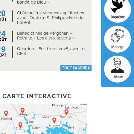
bandit de Dieu »
20
Châteaulin – Vacances spirituelles
Baptême
avec l’Oratoire St Philippe Néri de
OÛT
Lorient
24
Bénédictines de Kergonan –
Retraite « Les cieux ouverts »
OÛT
19
Mariage
Querrien – Festi’rural 2026, avec le
CMR
EPT
TOUT L'AGENDA
Jeune
CARTE INTERACTIVE