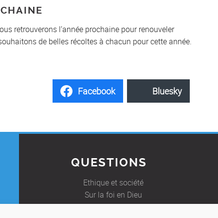
OCHAINE
us retrouverons l’année prochaine pour renouveler
 souhaitons de belles récoltes à chacun pour cette année.
Facebook
Bluesky
QUESTIONS
Ethique et société
Sur la foi en Dieu
Foire Aux Questions
E