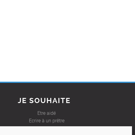
JE SOUHAITE
Etre aidé
Ecrire à un prêtre