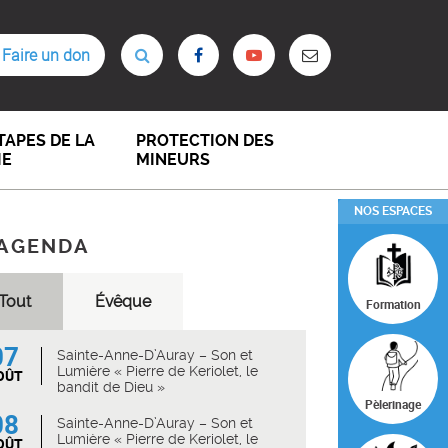
Faire un don
TAPES DE LA
PROTECTION DES
IE
MINEURS
NOS ESPACES
AGENDA
Tout
Évêque
Formation
07
Sainte-Anne-D’Auray – Son et
Lumière « Pierre de Keriolet, le
OÛT
bandit de Dieu »
Pèlerinage
08
Sainte-Anne-D’Auray – Son et
Lumière « Pierre de Keriolet, le
OÛT