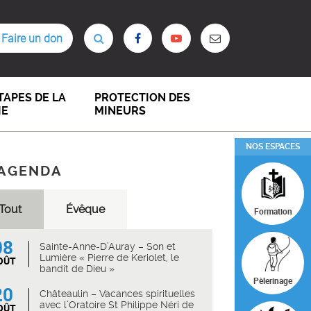
Faire un don
TAPES DE LA
PROTECTION DES
IE
MINEURS
NOS ESPACES
AGENDA
Tout
Évêque
Formation
08
Sainte-Anne-D’Auray – Son et
Lumière « Pierre de Keriolet, le
OÛT
bandit de Dieu »
Pèlerinage
20
Châteaulin – Vacances spirituelles
avec l’Oratoire St Philippe Néri de
OÛT