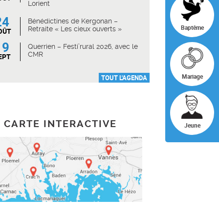
Lorient
24
Bénédictines de Kergonan –
Baptême
Retraite « Les cieux ouverts »
OÛT
19
Querrien – Festi’rural 2026, avec le
CMR
EPT
Mariage
TOUT L'AGENDA
CARTE INTERACTIVE
Jeune