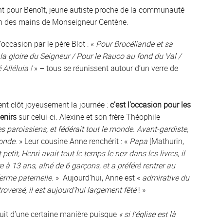
nt pour Benoît, jeune autiste proche de la communauté
on des mains de Monseigneur Centène.
occasion par le père Blot : «
Pour Brocéliande et sa
 la gloire du Seigneur / Pour le Rauco au fond du Val /
 Alléluia !
» – tous se réunissent autour d’un verre de
ent clôt joyeusement la journée :
c’est l’occasion pour les
venirs
sur celui-ci. Alexine et son frère Théophile
es paroissiens, et fédérait tout le monde. Avant-gardiste,
monde.
» Leur cousine Anne renchérit : «
Papa
[Mathurin,
 petit, Henri avait tout le temps le nez dans les livres, il
re à 13 ans
,
aîné de 6 garçons, et a préféré rentrer au
ferme paternelle
. » Aujourd’hui, Anne est «
admirative du
troversé, il est aujourd’hui largement fêté
! »
jouit d’une certaine manière puisque
« si l’église est là