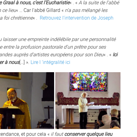
e Graal à nous, c’est l’Eucharistie
« . «
A la suite de l’abbé
 ce lieu
« … Car l’abbé Gillard «
n’a pas mélangé les
 la foi chrétienne
« .
Retrouvez l’intervention de Joseph
su laisser une empreinte indélébile par une personnalité
ance entre la profusion pastorale d’un prêtre pour ses
mandes auprès d’artistes européens pour son Dieu
« . «
Ici
er à nous
[…] ».
Lire l ‘intégralité ici
scendance, et pour cela «
il faut
conserver quelque lieu