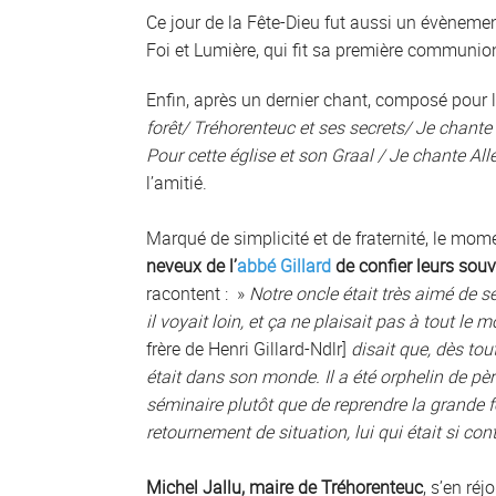
Ce jour de la Fête-Dieu fut aussi un évèneme
Foi et Lumière, qui fit sa première communi
Enfin, après un dernier chant, composé pour l’
forêt/ Tréhorenteuc et ses secrets/ Je chante
Pour cette église et son Graal / Je chante Allé
l’amitié.
Marqué de simplicité et de fraternité, le mom
neveux de l’
abbé Gillard
de confier leurs sou
racontent : »
Notre oncle était très aimé de s
il voyait loin, et ça ne plaisait pas à tout le 
frère de Henri Gillard-Ndlr]
disait que, dès tout
était dans son monde. Il a été orphelin de pè
séminaire plutôt que de reprendre la grande 
retournement de situation, lui qui était si con
Michel Jallu, maire de Tréhorenteuc
, s’en ré