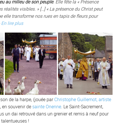
ieu au milieu de son peuple
. Elle fête la « Présence
 réalités visibles. » […] « La présence du Christ peut
e elle transforme nos rues en tapis de fleurs pour
»
En lire plus
u son de la harpe, (jouée par
Christophe Guillemot, artiste
e, en souvenir de
sainte Onenne
. Le Saint-Sacrement,
us un dai retrouvé dans un grenier et remis à neuf pour
 talentueuses !