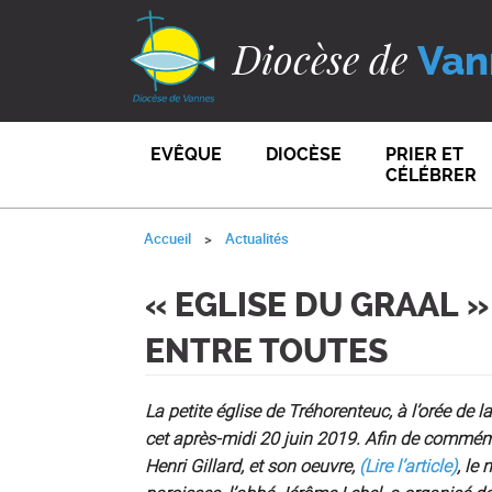
Diocèse de
Van
EVÊQUE
DIOCÈSE
PRIER ET
CÉLÉBRER
Accueil
Actualités
« EGLISE DU GRAAL »
ENTRE TOUTES
La petite église de Tréhorenteuc, à l’orée de 
cet après-midi 20 juin 2019. Afin de commémor
Henri Gillard, et son oeuvre,
(Lire l’article)
, le