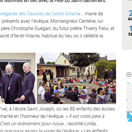
s festivités en lien avec la Fête du Saint-Sacrement.
vegarde des Oeuvres de l’abbé Gillard
« , maire de
A
t présents avec l’évêque, Monseigneur Centène, lui-
re Christophe Guégan, du futur prêtre Thierry Felix, et
S
ré d’Ile-et-Vilaine, habitué du lieu où il célèbre la
vel, à l’école Saint Joseph, où les 80 enfants des écoles
 chanté en l’honneur de l’évêque. «
Il est notre père à
C’est un évènement pour nous
« , raconte Linda,
ois que nous avons la visite de l’évêque
. » Les enfants