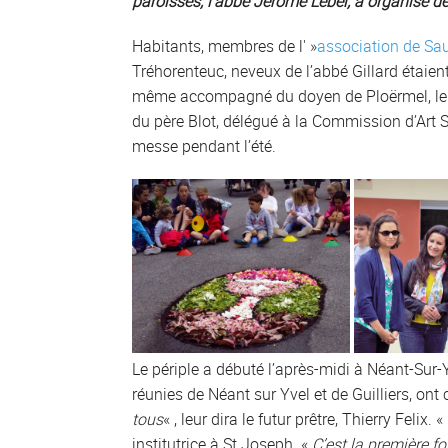
paroisses, l’abbé Jérôme Lebel, a organisé de
Habitants, membres de l' »
association de Sau
Tréhorenteuc, neveux de l’abbé Gillard étaien
même accompagné du doyen de Ploërmel, le pè
du père Blot, délégué à la Commission d’Art Sac
messe pendant l’été.
Le périple a débuté l’après-midi à Néant-Sur-Y
réunies de Néant sur Yvel et de Guilliers, ont
tous
« , leur dira le futur prêtre, Thierry Felix. «
institutrice à St Joseph. «
C’est la première f