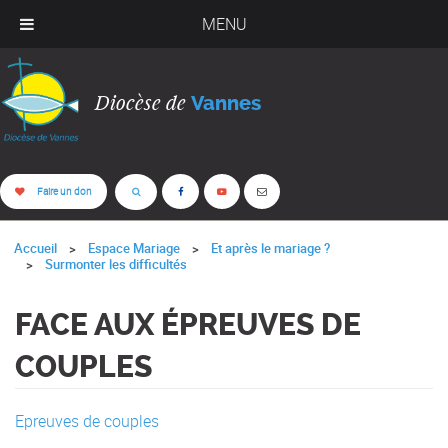
MENU
Diocèse de
Vannes
Faire un don
Accueil
Espace Mariage
Et après le mariage ?
Surmonter les difficultés
FACE AUX ÉPREUVES DE
COUPLES
Epreuves de couples