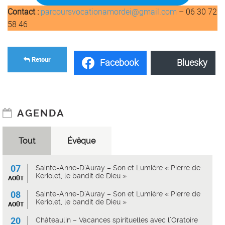
Contact :
parcoursvocationamordei@gmail.com
– 06 30 72
58 46
Retour
Facebook
Bluesky
AGENDA
Tout
Évêque
07
Sainte-Anne-D’Auray – Son et Lumière « Pierre de
Keriolet, le bandit de Dieu »
AOÛT
08
Sainte-Anne-D’Auray – Son et Lumière « Pierre de
Keriolet, le bandit de Dieu »
AOÛT
20
Châteaulin – Vacances spirituelles avec l’Oratoire