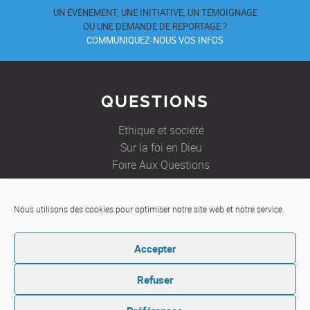
UN ÉVÈNEMENT, UNE INITIATIVE, UN TÉMOIGNAGE
OU UNE DEMANDE DE REPORTAGE ?
COMMUNIQUEZ-NOUS VOS INFOS
QUESTIONS
Ethique et société
Sur la foi en Dieu
Foire Aux Questions
Nous utilisons des cookies pour optimiser notre site web et notre service.
JE SOUHAITE
Accepter
Etre aidé
Ecrire à un prêtre
Refuser