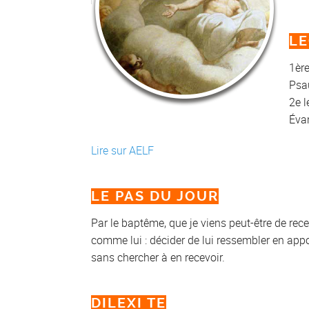
LE
1ère
Psau
2e l
Évan
Lire sur AELF
LE PAS DU JOUR
Par le baptême, que je viens peut-être de rec
comme lui : décider de lui ressembler en appo
sans chercher à en recevoir.
DILEXI TE