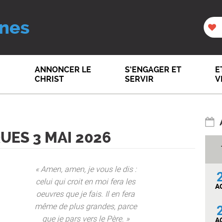
nes
ANNONCER LE
S’ENGAGER ET
E
CHRIST
SERVIR
V
UES 3 MAI 2026
« Amen, amen, je vous le dis :
celui qui croit en moi fera les
A
oeuvres que je fais. Il en fera
même de plus grandes, parce
que je pars vers le Père. »
A