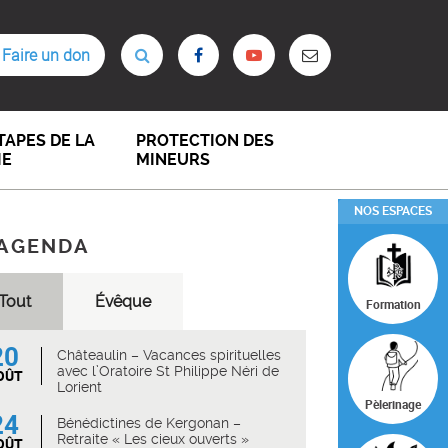
Faire un don
TAPES DE LA
PROTECTION DES
IE
MINEURS
NOS ESPACES
AGENDA
Tout
Évêque
Formation
20
Châteaulin – Vacances spirituelles
avec l’Oratoire St Philippe Néri de
OÛT
Lorient
Pèlerinage
24
Bénédictines de Kergonan –
Retraite « Les cieux ouverts »
OÛT