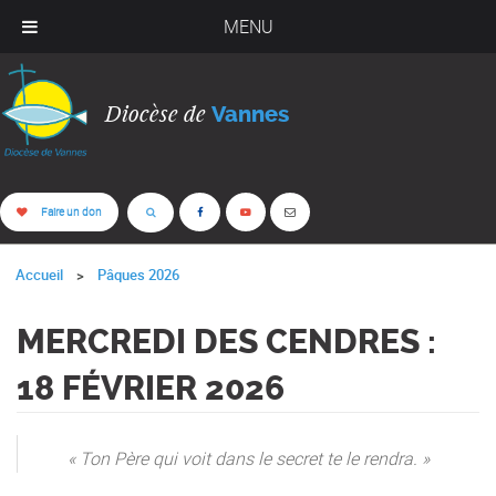
MENU
Diocèse de
Vannes
Faire un don
Accueil
Pâques 2026
MERCREDI DES CENDRES :
18 FÉVRIER 2026
« Ton Père qui voit dans le secret te le rendra. »