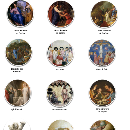
4ème dimanche
3ème dimanche
5ème dimanche
de Carême
de Carême
de Carême
Dimanche des
Vendredi Saint
Jeudi Saint
Rameaux
3ème dimanche
Vigile Pascale
Octave Pascale
de Pâques