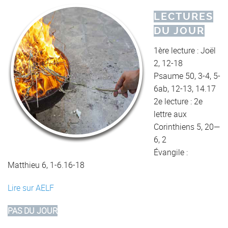
LECTURES
DU JOUR
1ère lecture : Joël
2, 12-18
Psaume 50, 3-4, 5-
6ab, 12-13, 14.17
2e lecture : 2e
lettre aux
Corinthiens 5, 20—
6, 2
Évangile :
Matthieu 6, 1-6.16-18
Lire sur AELF
PAS DU JOUR