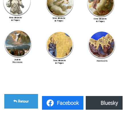
4ème dimanche
5ème dimanche
6ème dimanche
de Pâques
de Pâques
de Pâques
Jeudi de
7ème dimanche
PENTECÔTE
l'Ascension
de Pâques
Retour
Facebook
Bluesky