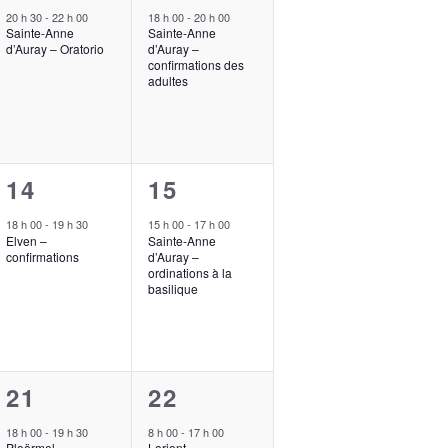
évènement,
évènement,
20 h 30
-
22 h 00
18 h 00
-
20 h 00
Sainte-Anne
Sainte-Anne
d’Auray – Oratorio
d’Auray –
confirmations des
adultes
1
1
14
15
évènement,
évènement,
18 h 00
-
19 h 30
15 h 00
-
17 h 00
Elven –
Sainte-Anne
confirmations
d’Auray –
ordinations à la
basilique
1
1
21
22
,
évènement,
évènement,
18 h 00
-
19 h 30
8 h 00
-
17 h 00
Ploërmel –
Lorient –