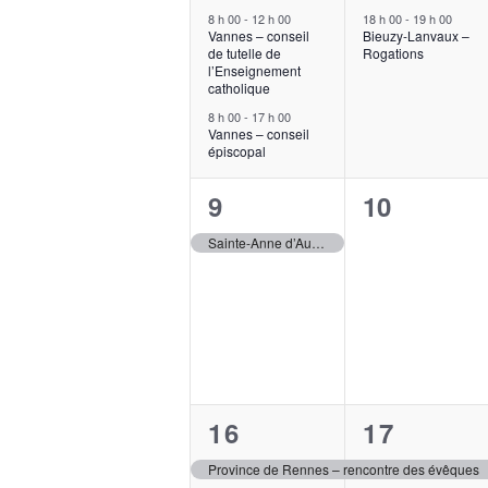
évènements,
évèneme
8 h 00
-
12 h 00
18 h 00
-
19 h 00
Vannes – conseil
Bieuzy-Lanvaux –
de tutelle de
Rogations
l’Enseignement
catholique
8 h 00
-
17 h 00
Vannes – conseil
épiscopal
1
0
9
10
évènement,
évènemen
Sainte-Anne d’Auray – jubilé, fête diocésaine de Pentecôte
1
1
16
17
évènement,
évèneme
Province de Rennes – rencontre des évêques