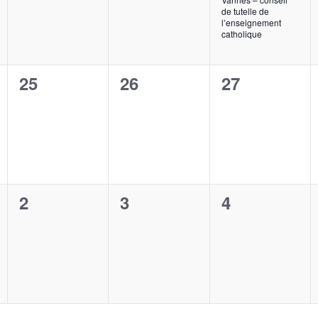
de tutelle de
l’enseignement
catholique
0
0
0
25
26
27
t,
évènement,
évènement,
évènement,
0
0
0
2
3
4
t,
évènement,
évènement,
évènement,