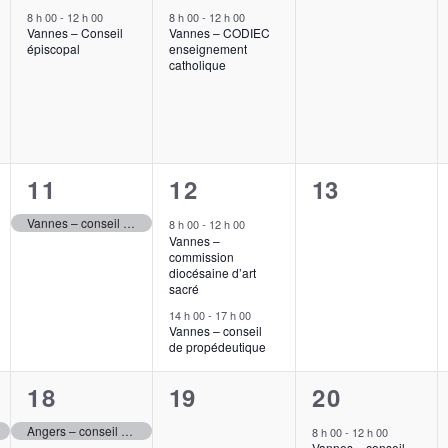
nt,
évènement,
évènement,
évènement,
8 h 00
-
12 h 00
8 h 00
-
12 h 00
Vannes – Conseil
Vannes – CODIEC
épiscopal
enseignement
catholique
1
2
0
11
12
13
t,
évènement,
évènements,
évènement,
Vannes – conseil épiscopal élargi
8 h 00
-
12 h 00
Vannes –
commission
diocésaine d’art
sacré
14 h 00
-
17 h 00
Vannes – conseil
de propédeutique
1
0
1
18
19
20
nt,
évènement,
évènement,
évènement
Angers – conseil supérieur de l’UCO
8 h 00
-
12 h 00
Vannes – conseil