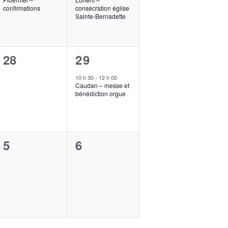
confirmations
consécration église
Sainte-Bernadette
0
1
28
29
évènement,
évènement,
10 h 30
-
12 h 00
Caudan – messe et
bénédiction orgue
0
0
5
6
évènement,
évènement,