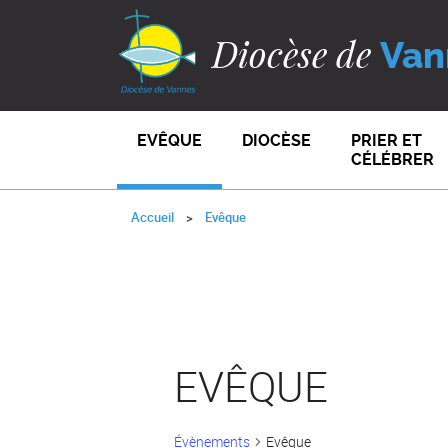
Diocèse de
Van
EVÊQUE
DIOCÈSE
PRIER ET
CÉLÉBRER
Accueil
Evêque
EVÊQUE
Évènements
Evêque