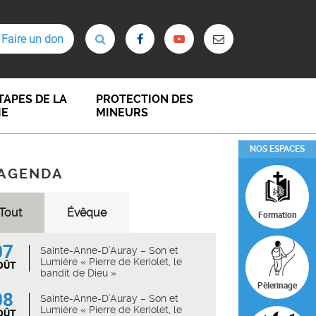
Faire un don
TAPES DE LA
PROTECTION DES
IE
MINEURS
NOS ESPACES
AGENDA
Tout
Évêque
Formation
07
Sainte-Anne-D’Auray – Son et
Lumière « Pierre de Keriolet, le
OÛT
bandit de Dieu »
Pèlerinage
08
Sainte-Anne-D’Auray – Son et
Lumière « Pierre de Keriolet, le
OÛT