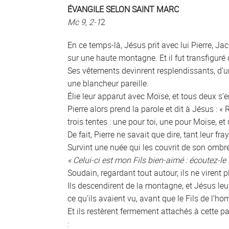
ÉVANGILE SELON SAINT MARC
Mc 9, 2-1
2
En ce temps-là, Jésus prit avec lui Pierre, Ja
sur une haute montagne. Et il fut transfiguré
Ses vêtements devinrent resplendissants, d’un
une blancheur pareille.
Élie leur apparut avec Moïse, et tous deux s’
Pierre alors prend la parole et dit à Jésus : 
trois tentes : une pour toi, une pour Moïse, et 
De fait, Pierre ne savait que dire, tant leur fra
Survint une nuée qui les couvrit de son ombre,
« Celui-ci est mon Fils bien-aimé : écoutez-le !
Soudain, regardant tout autour, ils ne virent 
Ils descendirent de la montagne, et Jésus le
ce qu’ils avaient vu, avant que le Fils de l’ho
Et ils restèrent fermement attachés à cette p
: