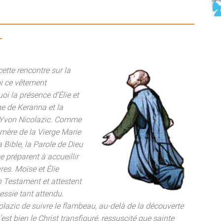
T
cette rencontre sur la
i ce vêtement
i la présence d’Élie et
e de Keranna et la
 Yvon Nicolazic. Comme
 mère de la Vierge Marie
 Bible, la Parole de Dieu
se préparent à accueillir
res. Moïse et Élie
 Testament et attestent
essie tant attendu.
azic de suivre le flambeau, au-delà de la découverte
est bien le Christ transfiguré, ressuscité que sainte