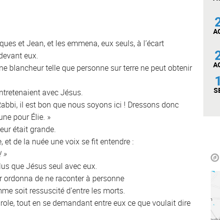
A
cques et Jean, et les emmena, eux seuls, à l’écart
 devant eux.
A
e blancheur telle que personne sur terre ne peut obtenir
S
entretenaient avec Jésus.
« Rabbi, il est bon que nous soyons ici ! Dressons donc
une pour Élie. »
yeur était grande.
 et de la nuée une voix se fit entendre :
 »
plus que Jésus seul avec eux.
ur ordonna de ne raconter à personne
mme soit ressuscité d’entre les morts.
arole, tout en se demandant entre eux ce que voulait dire