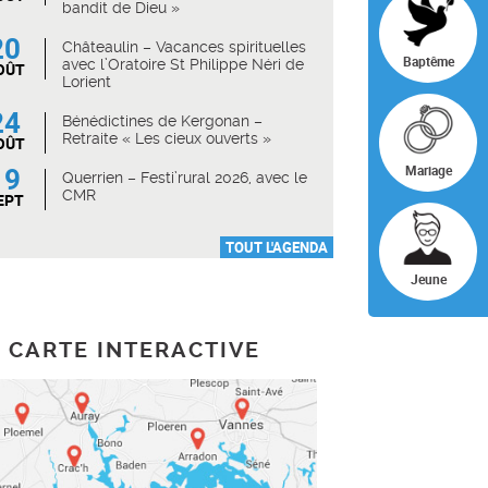
bandit de Dieu »
20
Châteaulin – Vacances spirituelles
Baptême
avec l’Oratoire St Philippe Néri de
OÛT
Lorient
24
Bénédictines de Kergonan –
Retraite « Les cieux ouverts »
OÛT
19
Mariage
Querrien – Festi’rural 2026, avec le
CMR
EPT
TOUT L'AGENDA
Jeune
CARTE INTERACTIVE