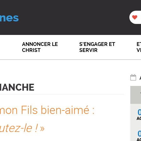
nes
ANNONCER LE
S’ENGAGER ET
E
CHRIST
SERVIR
V
IMANCHE
 mon Fils bien-aimé :
A
tez-le !
»
A