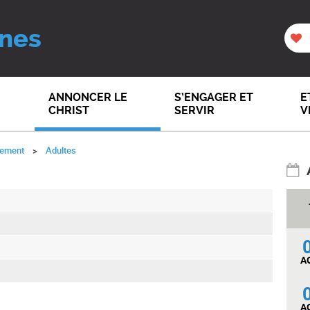
nes
ANNONCER LE
S’ENGAGER ET
E
CHRIST
SERVIR
V
vement
Adultes
A
A