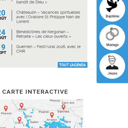
bandit de Dieu »
20
Châteaulin – Vacances spirituelles
Baptême
avec l’Oratoire St Philippe Néri de
OÛT
Lorient
24
Bénédictines de Kergonan –
Retraite « Les cieux ouverts »
OÛT
19
Mariage
Querrien – Festi’rural 2026, avec le
CMR
EPT
TOUT L'AGENDA
Jeune
CARTE INTERACTIVE