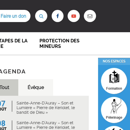
Faire un don
TAPES DE LA
PROTECTION DES
IE
MINEURS
NOS ESPACES
AGENDA
Tout
Évêque
Formation
07
Sainte-Anne-D’Auray – Son et
Lumière « Pierre de Keriolet, le
OÛT
bandit de Dieu »
Pèlerinage
08
Sainte-Anne-D’Auray – Son et
Lumière « Pierre de Keriolet, le
OÛT