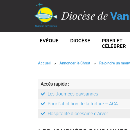
Diocèse de
Van
EVÊQUE
DIOCÈSE
PRIER ET
CÉLÉBRER
Accueil
Annoncer le Christ
Rejoindre un mou
Accès rapide :
Les Journées paysannes
Pour l’abolition de la torture – ACAT
Hospitalité diocésaine d’Arvor