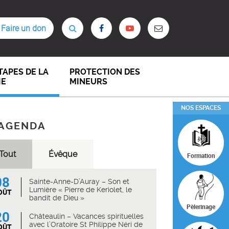
Faire un don
TAPES DE LA
PROTECTION DES
IE
MINEURS
NOS ESPACES
AGENDA
Tout
Évêque
Formation
08
Sainte-Anne-D’Auray – Son et
Lumière « Pierre de Keriolet, le
OÛT
bandit de Dieu »
Pèlerinage
20
Châteaulin – Vacances spirituelles
avec l’Oratoire St Philippe Néri de
OÛT