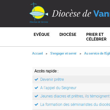
Diocèse de
Van
EVÊQUE
DIOCÈSE
PRIER ET
CÉLÉBRER
Accueil
S'engager et servir
Au service de l'Egl
Accès rapide :
Devenir prêtre
A l’appel du Seigneur
Jeunes diacres et prêtres, ils témoignent
La formation des séminaristes du diocè