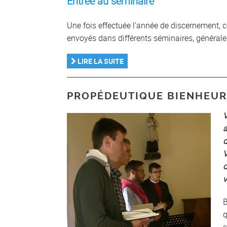
Entrée au séminaire
Une fois effectuée l’année de discernement, 
envoyés dans différents séminaires, général
LIRE LA SUITE
PROPÉDEUTIQUE BIENHEUR
V
a
d
V
d
v
B
q