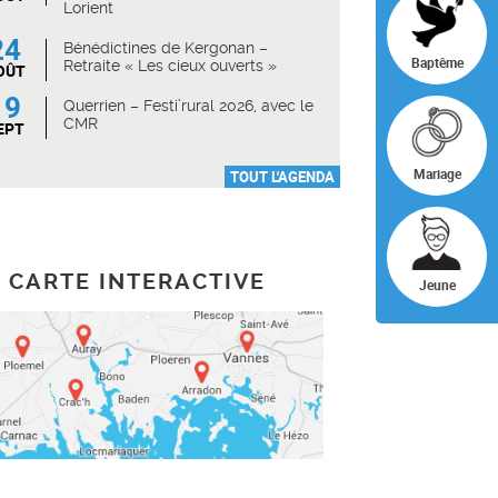
Lorient
24
Bénédictines de Kergonan –
Baptême
Retraite « Les cieux ouverts »
OÛT
19
Querrien – Festi’rural 2026, avec le
CMR
EPT
Mariage
TOUT L'AGENDA
CARTE INTERACTIVE
Jeune