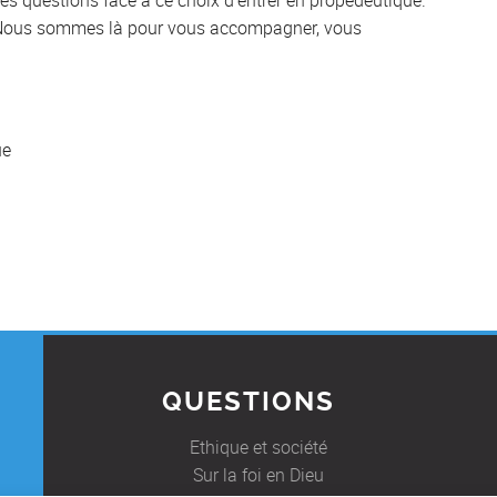
es questions face à ce choix d’entrer en propédeutique.
ous sommes là pour vous accompagner, vous
ue
QUESTIONS
Ethique et société
Sur la foi en Dieu