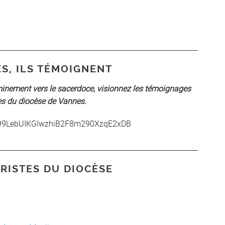
ES, ILS TÉMOIGNENT
minement vers le sacerdoce, visionnez les témoignages
es du diocèse de Vannes.
Lhb99LebUIKGIwzhiB2F8m290XzqE2xDB
RISTES DU DIOCÈSE