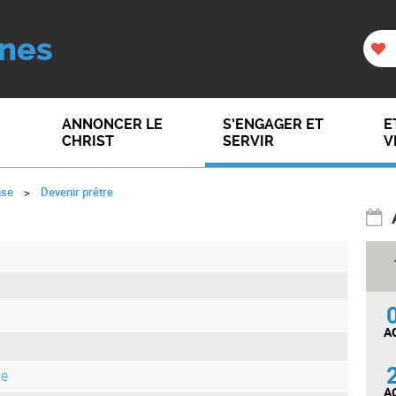
nes
ANNONCER LE
S’ENGAGER ET
E
CHRIST
SERVIR
V
ise
Devenir prêtre
A
se
A