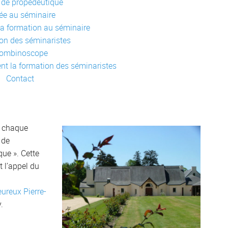
 de propédeutique
ée au séminaire
 la formation au séminaire
ion des séminaristes
rombinoscope
nt la formation des séminaristes
Contact
à chaque
 de
ue ». Cette
 l’appel du
ureux Pierre-
.