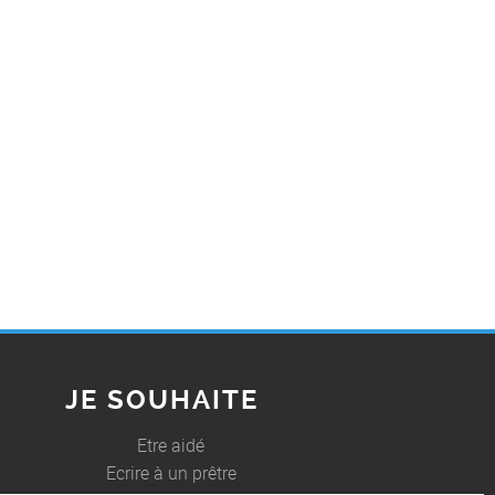
JE SOUHAITE
Etre aidé
Ecrire à un prêtre