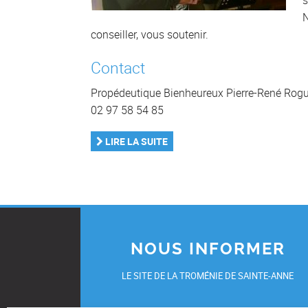
s
N
conseiller, vous soutenir.
Contact
Propédeutique Bienheureux Pierre-René Rog
02 97 58 54 85
LIRE LA SUITE
NOUS INFORMER
LE SITE DE LA TROMÉNIE DE SAINTE-ANNE