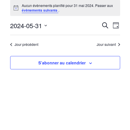
ÉVÈNEMENTS
Aucun évènements planifié pour 31 mai 2024. Passer aux
Notice
évènements suivants
.
FOR
2024-05-31
NAV
RECH
Recherche
31
Jour
DE
Sélectionnez
ET
MAI
une
VUE
Jour précédent
Jour suivant
date.
ÉVÈ
NAVIG
2024
S’abonner au calendrier
DE
VUES
ÉVÈN