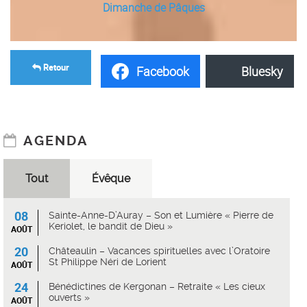
Dimanche de Pâques
Retour
Facebook
Bluesky
AGENDA
Tout
Évêque
08
Sainte-Anne-D’Auray – Son et Lumière « Pierre de
Keriolet, le bandit de Dieu »
AOÛT
20
Châteaulin – Vacances spirituelles avec l’Oratoire
St Philippe Néri de Lorient
AOÛT
24
Bénédictines de Kergonan – Retraite « Les cieux
ouverts »
AOÛT