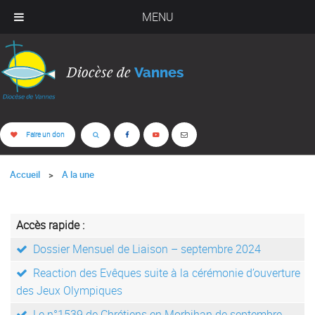
MENU
Diocèse de
Vannes
Faire un don
Accueil
A la une
Accès rapide :
Dossier Mensuel de Liaison – septembre 2024
Reaction des Evêques suite à la cérémonie d’ouverture
des Jeux Olympiques
Le n°1539 de Chrétiens en Morbihan de septembre