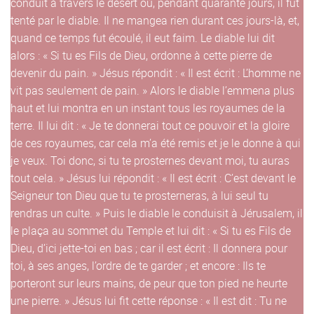
conduit à travers le désert où, pendant quarante jours, il fut
tenté par le diable. Il ne mangea rien durant ces jours-là, et,
quand ce temps fut écoulé, il eut faim. Le diable lui dit
alors : « Si tu es Fils de Dieu, ordonne à cette pierre de
devenir du pain. » Jésus répondit : « Il est écrit : L’homme ne
vit pas seulement de pain. » Alors le diable l’emmena plus
haut et lui montra en un instant tous les royaumes de la
terre. Il lui dit : « Je te donnerai tout ce pouvoir et la gloire
de ces royaumes, car cela m’a été remis et je le donne à qui
je veux. Toi donc, si tu te prosternes devant moi, tu auras
tout cela. » Jésus lui répondit : « Il est écrit : C’est devant le
Seigneur ton Dieu que tu te prosterneras, à lui seul tu
rendras un culte. » Puis le diable le conduisit à Jérusalem, il
le plaça au sommet du Temple et lui dit : « Si tu es Fils de
Dieu, d’ici jette-toi en bas ; car il est écrit : Il donnera pour
toi, à ses anges, l’ordre de te garder ; et encore : Ils te
porteront sur leurs mains, de peur que ton pied ne heurte
une pierre. » Jésus lui fit cette réponse : « Il est dit : Tu ne