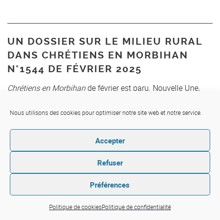
UN DOSSIER SUR LE MILIEU RURAL
DANS CHRÉTIENS EN MORBIHAN
N°1544 DE FÉVRIER 2025
Chrétiens en Morbihan
de février est paru. Nouvelle Une,
nouvelle mise en page, mais toujours 36 pages, d’actualité
diocésaine et de réflexion. Ce mois-ci, le dossier nous
Nous utilisons des cookies pour optimiser notre site web et notre service.
emmène en milieu rural. Voici le sommaire de votre revue
diocésaine (en cliquant sur les liens ci-dessous, accédez à
Accepter
des articles en accès libre).
Refuser
Préférences
Politique de cookies
Politique de confidentialité