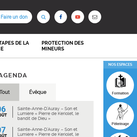
Faire un don
TAPES DE LA
PROTECTION DES
IE
MINEURS
NOS ESPACES
AGENDA
Tout
Évêque
Formation
06
Sainte-Anne-D’Auray – Son et
Lumière « Pierre de Keriolet, le
OÛT
bandit de Dieu »
Pèlerinage
07
Sainte-Anne-D’Auray – Son et
Lumière « Pierre de Keriolet, le
OÛT