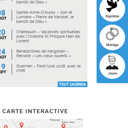
bandit de Dieu »
08
Sainte-Anne-D’Auray – Son et
Baptême
Lumière « Pierre de Keriolet, le
OÛT
bandit de Dieu »
20
Châteaulin – Vacances spirituelles
avec l’Oratoire St Philippe Néri de
OÛT
Lorient
Mariage
24
Bénédictines de Kergonan –
Retraite « Les cieux ouverts »
OÛT
19
Querrien – Festi’rural 2026, avec le
CMR
EPT
Jeune
TOUT L'AGENDA
CARTE INTERACTIVE