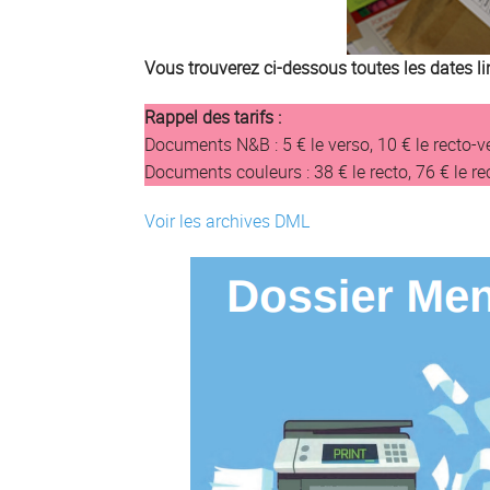
Vous trouverez ci-dessous toutes les dates l
Rappel des tarifs :
Documents N&B : 5 € le verso, 10 € le recto-v
Documents couleurs : 38 € le recto, 76 € le re
Voir les archives DML