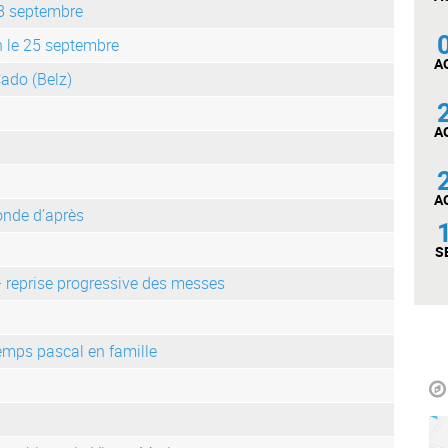
 8 septembre
n le 25 septembre
A
Cado (Belz)
A
A
onde d’après
S
– reprise progressive des messes
temps pascal en famille