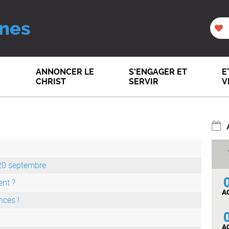
nes
ANNONCER LE
S’ENGAGER ET
E
CHRIST
SERVIR
V
20 septembre
ent ?
A
nces !
A