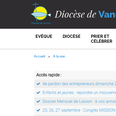
Diocèse de
Van
EVÊQUE
DIOCÈSE
PRIER ET
CÉLÉBRER
Accueil
A la une
Accès rapide :
4e pardon des entrepreneurs dimanche 
Enfants et jeunes : rejoindre un mouvem
Dossier Mensuel de Liaison : à vos anno
25, 26, 27 septembre : Congrès MISSION